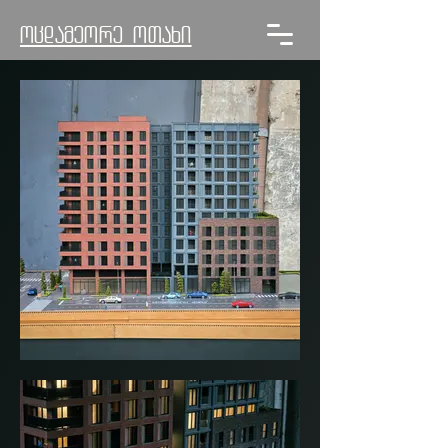
ოცდამეორე ოთახი